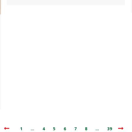
1
…
4
5
6
7
8
…
39