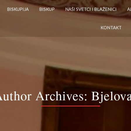
BISKUPIJA
BISKUP
NAŠI SVETCI I BLAŽENICI
A
KONTAKT
uthor Archives:
Bjelov