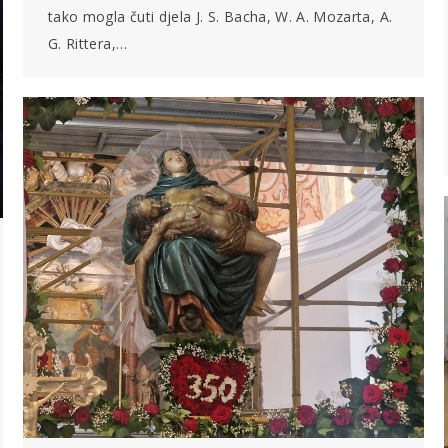
tako mogla čuti djela J. S. Bacha, W. A. Mozarta, A.
G. Rittera,…