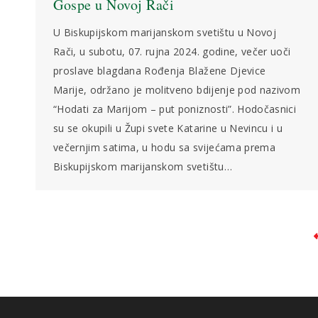
Gospe u Novoj Rači
U Biskupijskom marijanskom svetištu u Novoj
Rači, u subotu, 07. rujna 2024. godine, večer uoči
proslave blagdana Rođenja Blažene Djevice
Marije, održano je molitveno bdijenje pod nazivom
“Hodati za Marijom – put poniznosti”. Hodočasnici
su se okupili u Župi svete Katarine u Nevincu i u
večernjim satima, u hodu sa svijećama prema
Biskupijskom marijanskom svetištu…