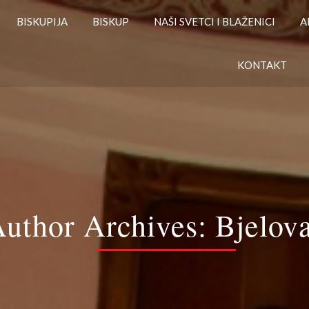
BISKUPIJA
BISKUP
NAŠI SVETCI I BLAŽENICI
A
KONTAKT
uthor Archives:
Bjelov