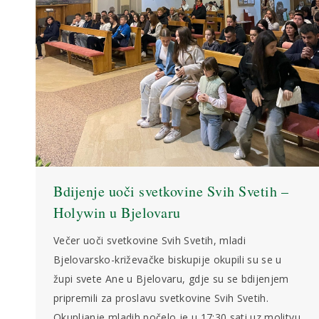
Bdijenje uoči svetkovine Svih Svetih –
Holywin u Bjelovaru
Večer uoči svetkovine Svih Svetih, mladi
Bjelovarsko-križevačke biskupije okupili su se u
župi svete Ane u Bjelovaru, gdje su se bdijenjem
pripremili za proslavu svetkovine Svih Svetih.
Okupljanje mladih počelo je u 17:30 sati uz molitvu