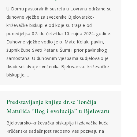
U Domu pastoralnih susreta u Lovranu održane su
duhovne vježbe za svećenike Bjelovarsko-
križevačke biskupije od koje su trajale od
ponedjeljka 07. do četvrtka 10. rujna 2024. godine.
Duhovne vježbe vodio je o. Mate Kolak, pavlin,
župnik župe Sveti Petar u Šumi i prior pavlinskog
samostana. U duhovnim vježbama sudjelovalo je
dvadeset dvoje svećenika Bjelovarsko-križevačke
biskupije,…
Predstavljanje knjige dr.sc Tončija
Matulića “Bog i evolucija” u Bjelovaru
Bjelovarsko-križevačka biskupija i izdavačka kuća
Kršćanska sadašnjost radosno Vas pozivaju na