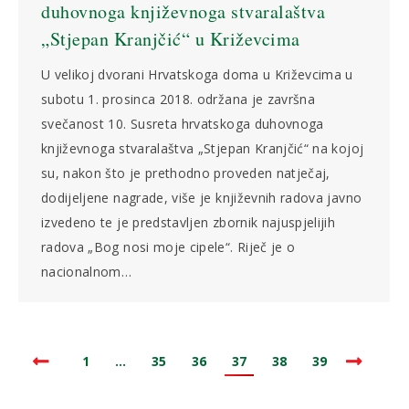
duhovnoga književnoga stvaralaštva
„Stjepan Kranjčić“ u Križevcima
U velikoj dvorani Hrvatskoga doma u Križevcima u
subotu 1. prosinca 2018. održana je završna
svečanost 10. Susreta hrvatskoga duhovnoga
književnoga stvaralaštva „Stjepan Kranjčić“ na kojoj
su, nakon što je prethodno proveden natječaj,
dodijeljene nagrade, više je književnih radova javno
izvedeno te je predstavljen zbornik najuspjelijih
radova „Bog nosi moje cipele“. Riječ je o
nacionalnom…
1
…
35
36
37
38
39