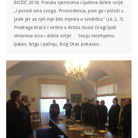
BOŽIĆ 2018. Poruka vjernicima i ljudima dobre volje
„I porodi sina svoga, Prvorođenca, povi ga i položi u
jasle jer za njih nije bilo mjesta u svratištu.“ (Lk 2, 7)
Predraga braćo i sestre u Kristu Isusu! Dragi ljudi
otvorena srca i dobre volje! Svoju neizmjernu
ljubav, brigu i pažnju, Bog Otac pokazao…