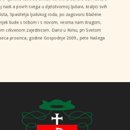
j nadi a povrh svega u djelotvornoj ljubavi, kraljici svih
 Krista, Spasitelja ljudskog roda, po zagovoru Blažene
uvijek bude s tobom i s novom, veoma nam dragom,
kom crkvenom zajednicom. Dano u Rimu, pri Svetom
seca prosinca, godine Gospodnje 2009., pete Našega