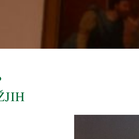
P
ŽJIH