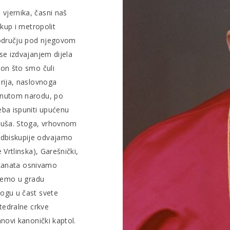
vjernika, časni naš
kup i metropolit
području pod njegovom
se izdvajanjem dijela
kon što smo čuli
rija, naslovnoga
enutom narodu, po
eba ispuniti upućenu
duša. Stoga, vrhovnom
dbiskupije odvajamo
Vrtlinska), Garešnički,
dekanata osnivamo
ujemo u gradu
ogu u čast svete
tedralne crkve
novi kanonički kaptol.