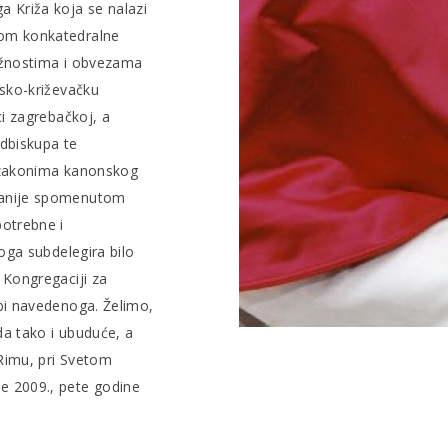
 Križa koja se nalazi
vom konkatedralne
užnostima i obvezama
rsko-križevačku
ci zagrebačkoj, a
dbiskupa te
a zakonima kanonskog
ranije spomenutom
potrebne i
oga subdelegira bilo
 Kongregaciji za
bi navedenoga. Želimo,
a tako i ubuduće, a
 Rimu, pri Svetom
e 2009., pete godine