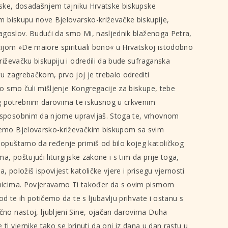
nske, dosadašnjem tajniku Hrvatske biskupske
m biskupu nove Bjelovarsko-križevačke biskupije,
lagoslov. Budući da smo Mi, nasljednik blaženoga Petra,
ijom »De maiore spirituali bono« u Hrvatskoj istodobno
riževačku biskupiju i odredili da bude sufraganska
u zagrebačkom, prvo joj je trebalo odrediti
o smo čuli mišljenje Kongregacije za biskupe, tebe
og potrebnim darovima te iskusnog u crkvenim
sposobnim da njome upravljaš. Stoga te, vrhovnom
emo Bjelovarsko-križevačkim biskupom sa svim
opuštamo da ređenje primiš od bilo kojeg katoličkog
a, poštujući liturgijske zakone i s tim da prije toga,
položiš ispovijest katoličke vjere i prisegu vjernosti
nicima. Povjeravamo Ti također da s ovim pismom
od te ih potičemo da te s ljubavlju prihvate i ostanu s
no nastoj, ljubljeni Sine, ojačan darovima Duha
e ti vjernike tako se brinuti da oni iz dana u dan rastu u