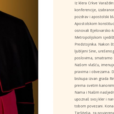
Iz klera Crkve Varaždi
konferencije, izabrano
pozdrav i apostolski b
Apostolskom konstituc
osnovali Bjelovarsko-k
Metropolijskom sjedišt
Predstojnika. Nakon št
ljubljeni Sine, urešen
poslovima, smatramo 
Našom vlašću, imenuj
pravima i obvezama. D
biskupa izvan grada Rim
prema svetim kanonima, 
Nama i Našim nasljed
upoznaš svoj kler i nar
tobom povezani. Konač
Tješitelja, za povjeren