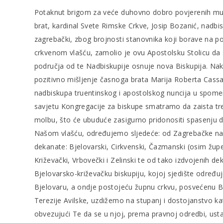
Potaknut brigom za veće duhovno dobro povjerenih mu 
brat, kardinal Svete Rimske Crkve, Josip Bozanić, nadbis
zagrebački, zbog brojnosti stanovnika koji borave na 
crkvenom vlašću, zamolio je ovu Apostolsku Stolicu da 
područja od te Nadbiskupije osnuje nova Biskupija. Na
pozitivno mišljenje časnoga brata Marija Roberta Cassa
nadbiskupa truentinskog i apostolskog nuncija u spom
savjetu Kongregacije za biskupe smatramo da zaista tr
molbu, što će ubuduće zasigurno pridonositi spasenju 
Našom vlašću, određujemo sljedeće: od Zagrebačke na
dekanate: Bjelovarski, Cirkvenski, Čazmanski (osim župe 
Križevački, Vrbovečki i Zelinski te od tako izdvojenih 
Bjelovarsko-križevačku biskupiju, kojoj sjedište određ
Bjelovaru, a ondje postojeću župnu crkvu, posvećenu B
Terezije Avilske, uzdižemo na stupanj i dostojanstvo ka
obvezujući Te da se u njoj, prema pravnoj odredbi, usta