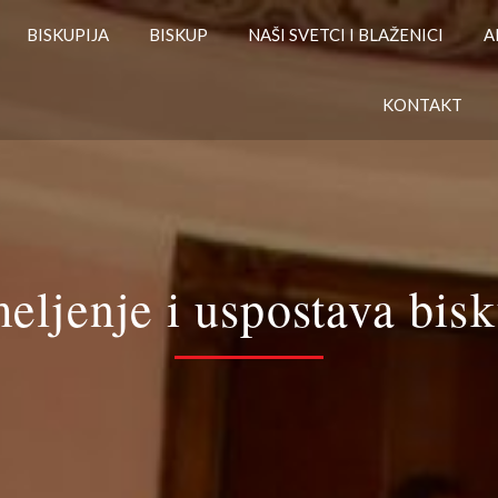
BISKUPIJA
BISKUP
NAŠI SVETCI I BLAŽENICI
A
KONTAKT
eljenje i uspostava bisk