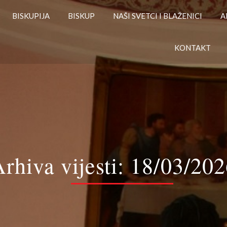
BISKUPIJA
BISKUP
NAŠI SVETCI I BLAŽENICI
A
KONTAKT
rhiva vijesti:
18/03/202