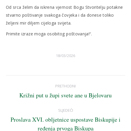
Od srca želim da iskrena vjernost Bogu Stvoritelju potakne
stvarno poštivanje svakoga čovjeka i da donese toliko
željeni mir diljem cijeloga svijeta.
Primite izraze moga osobitog poštovanja!“.
18/03/2026
Post
PRETHODNI
navigation
Križni put u župi svete ane u Bjelovaru
Previous
post:
SLJEDEĆI
Proslava XVI. obljetnice uspostave Biskupije i
Next
ređenja prvoga Biskupa