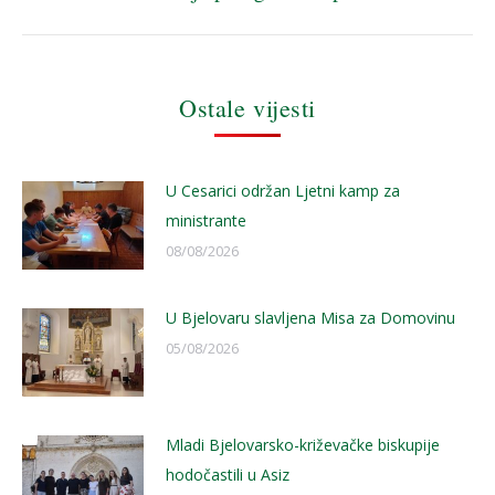
post:
Ostale vijesti
U Cesarici održan Ljetni kamp za
ministrante
08/08/2026
U Bjelovaru slavljena Misa za Domovinu
05/08/2026
Mladi Bjelovarsko-križevačke biskupije
hodočastili u Asiz