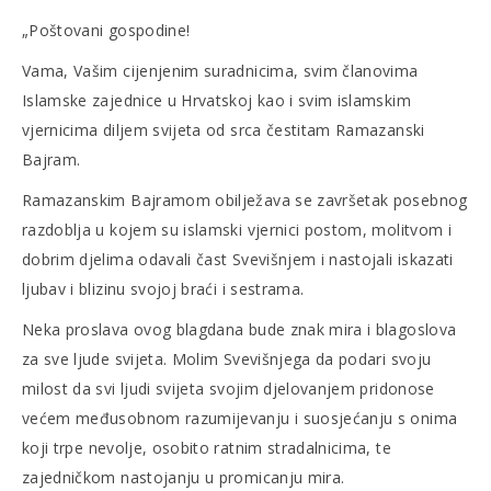
„Poštovani gospodine!
Vama, Vašim cijenjenim suradnicima, svim članovima
Islamske zajednice u Hrvatskoj kao i svim islamskim
vjernicima diljem svijeta od srca čestitam Ramazanski
Bajram.
Ramazanskim Bajramom obilježava se završetak posebnog
razdoblja u kojem su islamski vjernici postom, molitvom i
dobrim djelima odavali čast Svevišnjem i nastojali iskazati
ljubav i blizinu svojoj braći i sestrama.
Neka proslava ovog blagdana bude znak mira i blagoslova
za sve ljude svijeta. Molim Svevišnjega da podari svoju
milost da svi ljudi svijeta svojim djelovanjem pridonose
većem međusobnom razumijevanju i suosjećanju s onima
koji trpe nevolje, osobito ratnim stradalnicima, te
zajedničkom nastojanju u promicanju mira.