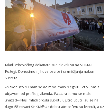
Mladi Vrbovečkog dekanata sudjelovali su na SHKM-u i
Požegi. Donosimo njihove osvrte i razmišljanja nakon
Susreta.
»Nakon što su nam se dojmovi malo slegnuli…eto i nas s
objavom od prošlog vikenda. Paaa, vratimo se malo
unazad👀Naši mladi prošlu subotu ujutro uputili su se na
dugo iščekivani SHKM😵Uz dobru atmosferu su krenuli, a uz