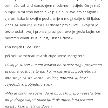
pali našu vatru. U današnjem modernom svijetu On je naš
punjač, a mi smo baterije koje On puni svojom snagom i
vjerom kako bi svojim postojanjem mogli dalje širiti ljubav i
vjeru.
Ja sam trs, vi loze
. U današnjem svijetu u kojem je
teško ostati svoj i pronaći pravi put, ovo je geslo kojim se
moramo voditi. Isus je Put, Istina i Život.«
Ena Poljak i Tea Fišer
Još neki komentari mladih Župe svete Margarete:
»Ovaj je susret u meni ostavio neizbrisiv trag i prekrasnu
uspomenu. Bio je to dar kojim nas je Bog podsjetio na
ono što je zaista važno – milost, dobrota, ljubav i
zajedništvo pobjeđuju sve.«
»Moj je osvrt na susret da je bilo jako lijepo i veselo, bilo
mi je drago vidjeti toliko ljudi okupljenih na jednom
mjestu kako bi slavili Boga.«