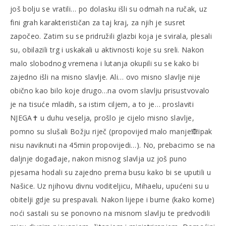
još bolju se vratili… po dolasku išli su odmah na ručak, uz
fini grah karakterističan za taj kraj, za njih je susret
započeo. Zatim su se pridružili glazbi koja je svirala, plesali
su, obilazili trg i uskakali u aktivnosti koje su sreli. Nakon
malo slobodnog vremena i lutanja okupili su se kako bi
zajedno išli na misno slavlje. Ali… ovo misno slavlje nije
obično kao bilo koje drugo…na ovom slavlju prisustvovalo
je na tisuće mladih, sa istim ciljem, a to je… proslaviti
NJEGA✝️ u duhu veselja, prošlo je cijelo misno slavlje,
pomno su slušali Božju riječ (propovijed malo manje🙈ipak
nisu naviknuti na 45min propovijedi…). No, prebacimo se na
daljnje događaje, nakon misnog slavlja uz još puno
pjesama hodali su zajedno prema busu kako bi se uputili u
Našice. Uz njihovu divnu voditeljicu, Mihaelu, upućeni su u
obitelji gdje su prespavali. Nakon lijepe i burne (kako kome)
noći sastali su se ponovno na misnom slavlju te predvodili