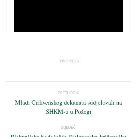
08/05/2026
Post
PRETHODNI
navigation
Mladi Cirkvenskog dekanata sudjelovali na
Previous
SHKM-u u Požegi
post:
SLJEDEĆI
Biskupijsko hodočašće Bjelovarsko-križevačke