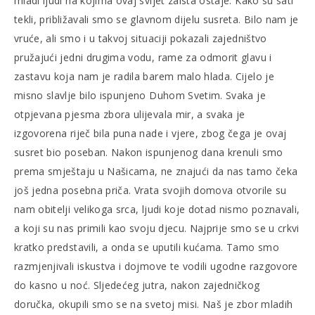
mladi ljudi na kojima ovaj svijet zaista ostaje. Kako su sati
tekli, približavali smo se glavnom dijelu susreta. Bilo nam je
vruće, ali smo i u takvoj situaciji pokazali zajedništvo
pružajući jedni drugima vodu, rame za odmorit glavu i
zastavu koja nam je radila barem malo hlada. Cijelo je
misno slavlje bilo ispunjeno Duhom Svetim. Svaka je
otpjevana pjesma zbora ulijevala mir, a svaka je
izgovorena riječ bila puna nade i vjere, zbog čega je ovaj
susret bio poseban. Nakon ispunjenog dana krenuli smo
prema smještaju u Našicama, ne znajući da nas tamo čeka
još jedna posebna priča. Vrata svojih domova otvorile su
nam obitelji velikoga srca, ljudi koje dotad nismo poznavali,
a koji su nas primili kao svoju djecu. Najprije smo se u crkvi
kratko predstavili, a onda se uputili kućama. Tamo smo
razmjenjivali iskustva i dojmove te vodili ugodne razgovore
do kasno u noć. Sljedećeg jutra, nakon zajedničkog
doručka, okupili smo se na svetoj misi. Naš je zbor mladih