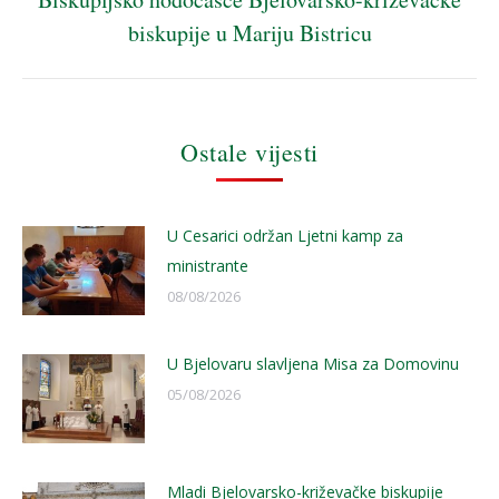
Next
biskupije u Mariju Bistricu
post:
Ostale vijesti
U Cesarici održan Ljetni kamp za
ministrante
08/08/2026
U Bjelovaru slavljena Misa za Domovinu
05/08/2026
Mladi Bjelovarsko-križevačke biskupije