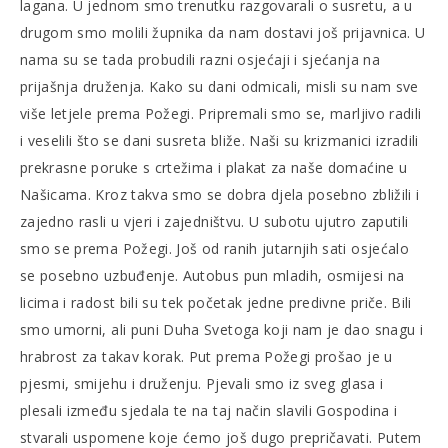
lagana. U jednom smo trenutku razgovarali o susretu, a u
drugom smo molili župnika da nam dostavi još prijavnica. U
nama su se tada probudili razni osjećaji i sjećanja na
prijašnja druženja. Kako su dani odmicali, misli su nam sve
više letjele prema Požegi. Pripremali smo se, marljivo radili
i veselili što se dani susreta bliže. Naši su krizmanici izradili
prekrasne poruke s crtežima i plakat za naše domaćine u
Našicama. Kroz takva smo se dobra djela posebno zbližili i
zajedno rasli u vjeri i zajedništvu. U subotu ujutro zaputili
smo se prema Požegi. Još od ranih jutarnjih sati osjećalo
se posebno uzbuđenje. Autobus pun mladih, osmijesi na
licima i radost bili su tek početak jedne predivne priče. Bili
smo umorni, ali puni Duha Svetoga koji nam je dao snagu i
hrabrost za takav korak. Put prema Požegi prošao je u
pjesmi, smijehu i druženju. Pjevali smo iz sveg glasa i
plesali između sjedala te na taj način slavili Gospodina i
stvarali uspomene koje ćemo još dugo prepričavati. Putem