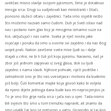
uveličao misno slavlje svojom pjesmom, čime je dotaknuo
mnoga srca. Drugi su sudjelovali kao ministranti i čitači,
ponosno služeći oltaru i zajednici. Tada smo osjetili nešto
što možemo nazvati samo čudom. Duh je Sveti sišao nad
nas i podario nam glas koji je mnogima izmamio suze na
lice, uključujući i nas same. Svaka je riječ nosila jake
osjećaje i poruku da smo u ovome svi zajedno i da nas Bog
uvijek prati. Nakon završene svete mise ljudi su i dalje
stajali u crkvi, ne bi li čuli još koju pjesmu. Naravno, naš je
zbor još jednom zapjevao iz sveg glasa, dok su ljudi
zajedno s nama slavili. Njihove pohvale, riječi podrške i
zahvalnosti ono je što nas uveseljava i motivira da budemo
još bolji. Čuti komentar majke koja govori kako bi voljela
da njeno dijete jednoga dana bude kao mi neprocjenjivo je.
To je ono što grije naša srca i jača nas u vjeri. Tada nismo
bili svjesni što smo u tom trenutku napravili, ali znamo da
smo upalili žar koji se pretvorio u vatru. Gospodin je taj koji