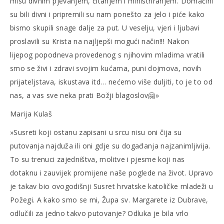
misu divnim pjevanjem, čitanjem i ministriranjem. Domaćini
su bili divni i pripremili su nam ponešto za jelo i piće kako
bismo skupili snage dalje za put. U veselju, vjeri i ljubavi
proslavili su Krista na najljepši mogući način!!! Nakon
lijepog popodneva provedenog s njihovim mladima vratili
smo se živi i zdravi svojim kućama, puni dojmova, novih
prijateljstava, iskustava itd… nećemo više duljiti, to je to od
nas, a vas sve neka prati Božji blagoslov🤗»
Marija Kulaš
»Susreti koji ostanu zapisani u srcu nisu oni čija su
putovanja najduža ili oni gdje su događanja najzanimljivija.
To su trenuci zajedništva, molitve i pjesme koji nas
dotaknu i zauvijek promijene naše poglede na život. Upravo
je takav bio ovogodišnji Susret hrvatske katoličke mladeži u
Požegi. A kako smo se mi, Župa sv. Margarete iz Dubrave,
odlučili za jedno takvo putovanje? Odluka je bila vrlo