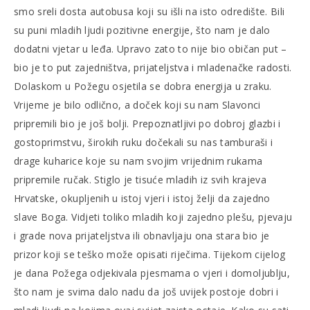
smo sreli dosta autobusa koji su išli na isto odredište. Bili
su puni mladih ljudi pozitivne energije, što nam je dalo
dodatni vjetar u leđa. Upravo zato to nije bio običan put –
bio je to put zajedništva, prijateljstva i mladenačke radosti.
Dolaskom u Požegu osjetila se dobra energija u zraku.
Vrijeme je bilo odlično, a doček koji su nam Slavonci
pripremili bio je još bolji. Prepoznatljivi po dobroj glazbi i
gostoprimstvu, širokih ruku dočekali su nas tamburaši i
drage kuharice koje su nam svojim vrijednim rukama
pripremile ručak. Stiglo je tisuće mladih iz svih krajeva
Hrvatske, okupljenih u istoj vjeri i istoj želji da zajedno
slave Boga. Vidjeti toliko mladih koji zajedno plešu, pjevaju
i grade nova prijateljstva ili obnavljaju ona stara bio je
prizor koji se teško može opisati riječima. Tijekom cijelog
je dana Požega odjekivala pjesmama o vjeri i domoljublju,
što nam je svima dalo nadu da još uvijek postoje dobri i