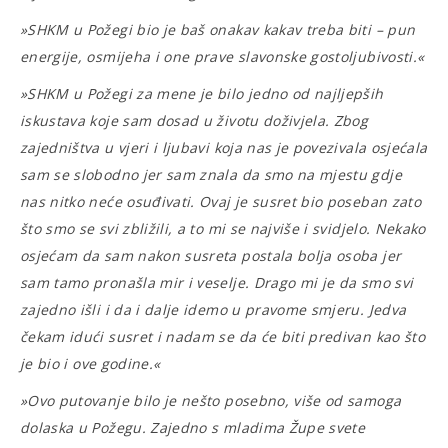
»SHKM u Požegi bio je baš onakav kakav treba biti – pun
energije, osmijeha i one prave slavonske gostoljubivosti.«
»SHKM u Požegi za mene je bilo jedno od najljepših
iskustava koje sam dosad u životu doživjela. Zbog
zajedništva u vjeri i ljubavi koja nas je povezivala osjećala
sam se slobodno jer sam znala da smo na mjestu gdje
nas nitko neće osuđivati. Ovaj je susret bio poseban zato
što smo se svi zbližili, a to mi se najviše i svidjelo. Nekako
osjećam da sam nakon susreta postala bolja osoba jer
sam tamo pronašla mir i veselje. Drago mi je da smo svi
zajedno išli i da i dalje idemo u pravome smjeru. Jedva
čekam idući susret i nadam se da će biti predivan kao što
je bio i ove godine.«
»Ovo putovanje bilo je nešto posebno, više od samoga
dolaska u Požegu. Zajedno s mladima Župe svete