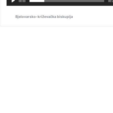
00:00
00:
Bjelovarsko-križevačka biskupija