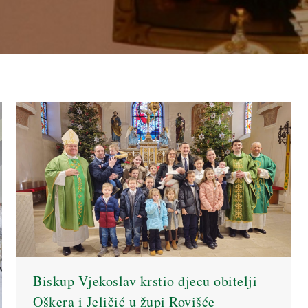
Biskup Vjekoslav krstio djecu obitelji
Oškera i Jeličić u župi Rovišće