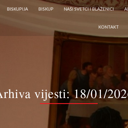
BISKUPIJA
BISKUP
NAŠI SVETCI I BLAŽENICI
A
KONTAKT
rhiva vijesti:
18/01/202