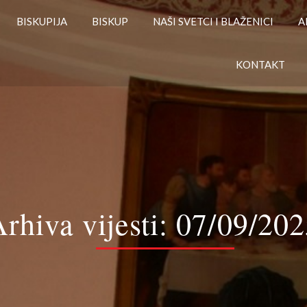
BISKUPIJA
BISKUP
NAŠI SVETCI I BLAŽENICI
A
KONTAKT
rhiva vijesti:
07/09/202