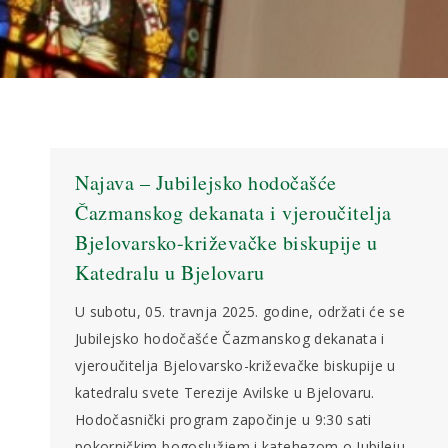
Najava – Jubilejsko hodočašće
Čazmanskog dekanata i vjeroučitelja
Bjelovarsko-križevačke biskupije u
Katedralu u Bjelovaru
U subotu, 05. travnja 2025. godine, održati će se
Jubilejsko hodočašće Čazmanskog dekanata i
vjeroučitelja Bjelovarsko-križevačke biskupije u
katedralu svete Terezije Avilske u Bjelovaru.
Hodočasnički program započinje u 9:30 sati
pokorničkim bogoslužjem i katehezom o Jubileju