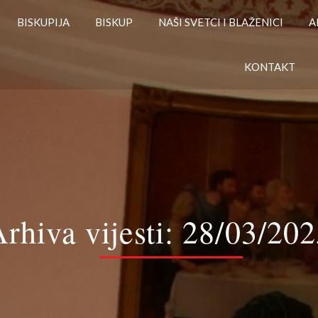
BISKUPIJA
BISKUP
NAŠI SVETCI I BLAŽENICI
A
KONTAKT
rhiva vijesti:
28/03/202