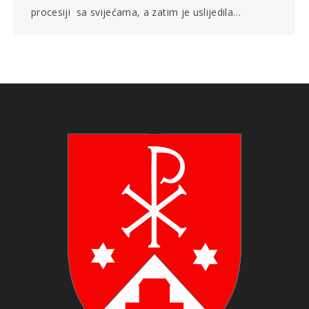
procesiji sa svijećama, a zatim je uslijedila…