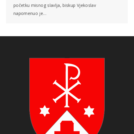
početku misnog slavlja, biskup Vjekoslav
napomenuo je…