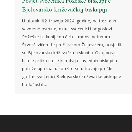
Posjet svećenika Požeške biskupije
Bjelovarsko-križevačkoj biskupiji
U utorak, 02. travnja 2024. godine, na treći dan
vazmene osmine, mladi svećenici i bogoslovi
Požeške biskupije na čelu s mons. Antunom
Škvorčevićem te preč. Ivicom Žuljevićem, posjetili
su Bjelovarsko-križevačku biskupiju. Ovaj posjet
bila je prilika da se kler dviju susjednih biskupija
pobliže upozna nakon što su u travnju prošle
godine svećenici Bjelovarsko-križevačke biskupije
hodočastili…