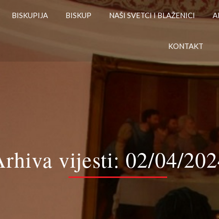
BISKUPIJA
BISKUP
NAŠI SVETCI I BLAŽENICI
A
KONTAKT
rhiva vijesti:
02/04/202