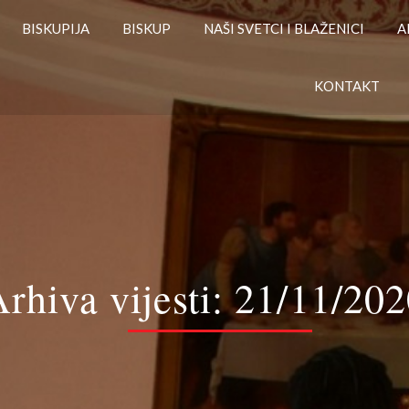
BISKUPIJA
BISKUP
NAŠI SVETCI I BLAŽENICI
A
KONTAKT
rhiva vijesti:
21/11/202