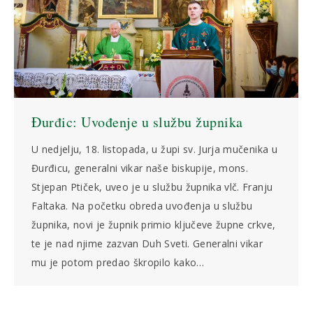
Đurđic: Uvođenje u službu župnika
U nedjelju, 18. listopada, u župi sv. Jurja mučenika u
Đurđicu, generalni vikar naše biskupije, mons.
Stjepan Ptiček, uveo je u službu župnika vlč. Franju
Faltaka. Na početku obreda uvođenja u službu
župnika, novi je župnik primio ključeve župne crkve,
te je nad njime zazvan Duh Sveti. Generalni vikar
mu je potom predao škropilo kako…