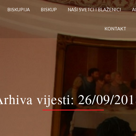
BISKUPIJA
BISKUP
NAŠI SVETCI I BLAŽENICI
A
KONTAKT
rhiva vijesti:
26/09/201