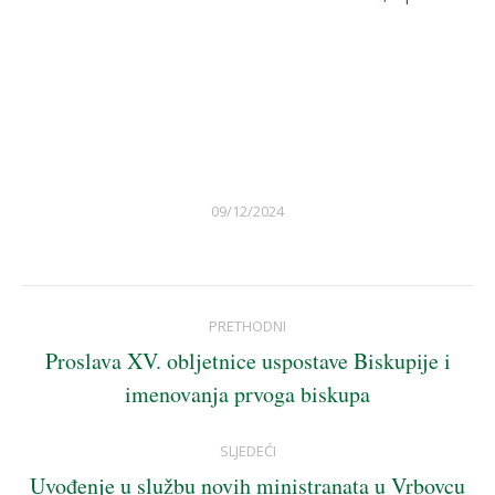
09/12/2024
Post
PRETHODNI
navigation
Proslava XV. obljetnice uspostave Biskupije i
Previous
imenovanja prvoga biskupa
post:
SLJEDEĆI
Uvođenje u službu novih ministranata u Vrbovcu
Next