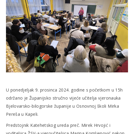
U ponedjeljak 9. prosinca 2024. godine s početkom u 15h
održano je Županijsko stručno vijeće učitelja vjeronauka
Bjelovarsko-bilogorske županije u Osnovnoj školi Mirka
Pereša u Kapeli.
Predstojnik Katehetskog ureda preč. Mirek Hrvojić i
voditeljica ŽSV-a vjeroučiteljica Marina Komljenović nakon