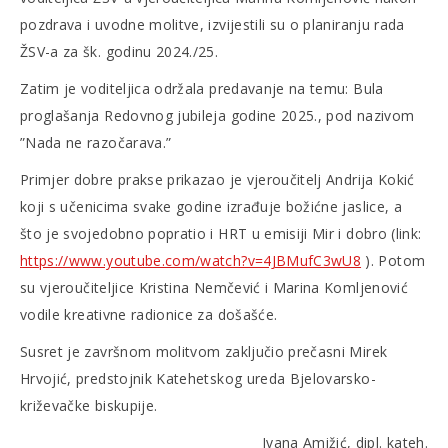
pozdrava i uvodne molitve, izvijestili su o planiranju rada
ŽSV-a za šk. godinu 2024./25.
Zatim je voditeljica održala predavanje na temu: Bula
proglašanja Redovnog jubileja godine 2025., pod nazivom
”Nada ne razočarava.”
Primjer dobre prakse prikazao je vjeroučitelj Andrija Kokić
koji s učenicima svake godine izrađuje božićne jaslice, a
što je svojedobno popratio i HRT u emisiji Mir i dobro (link:
https://www.youtube.com/watch?v=4JBMufC3wU8
). Potom
su vjeroučiteljice Kristina Nemčević i Marina Komljenović
vodile kreativne radionice za došašće.
Susret je završnom molitvom zaključio prečasni Mirek
Hrvojić, predstojnik Katehetskog ureda Bjelovarsko-
križevačke biskupije.
Ivana Amižić, dipl. kateh.