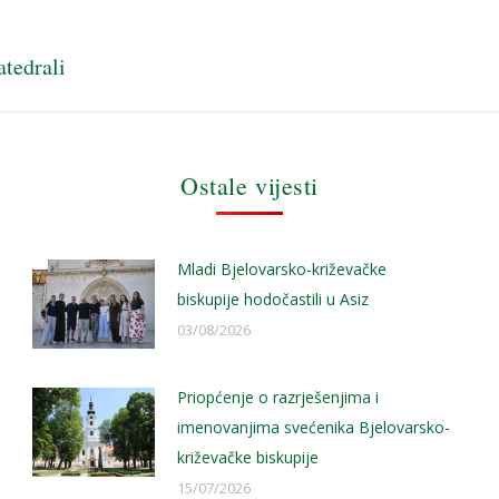
atedrali
Next
post:
Ostale vijesti
Mladi Bjelovarsko-križevačke
biskupije hodočastili u Asiz
03/08/2026
Priopćenje o razrješenjima i
imenovanjima svećenika Bjelovarsko-
križevačke biskupije
15/07/2026