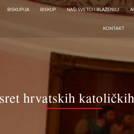
BISKUPIJA
BISKUP
NAŠI SVETCI I BLAŽENICI
A
KONTAKT
ret hrvatskih katoličkih