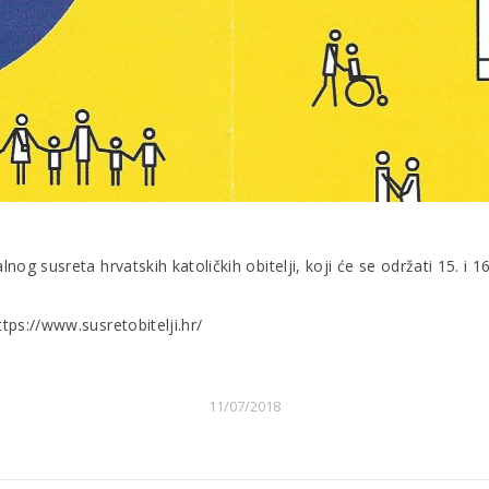
 susreta hrvatskih katoličkih obitelji, koji će se održati 15. i 16.
ps://www.susretobitelji.hr/
11/07/2018