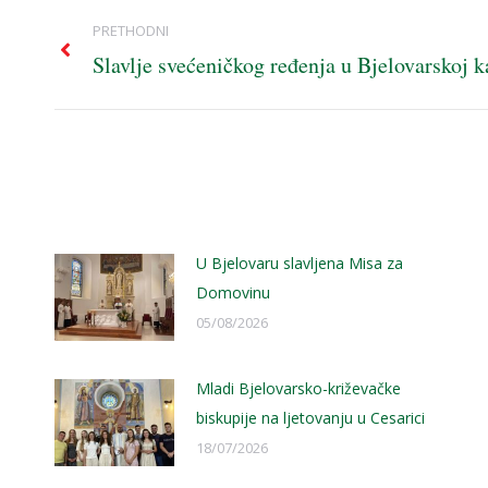
Post
PRETHODNI
navigation
Slavlje svećeničkog ređenja u Bjelovarskoj k
Previous
post:
U Bjelovaru slavljena Misa za
Domovinu
05/08/2026
Mladi Bjelovarsko-križevačke
biskupije na ljetovanju u Cesarici
18/07/2026