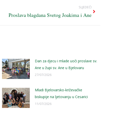
SLJEDEĆI
Proslava blagdana Svetog Joakima i Ane
Dan za djecu i mlade uoči proslave sv.
Ane u župi sv. Ane u Bjelovaru
27/07/2026
Mladi Bjelovarsko-križevačke
biskupije na ljetovanju u Cesarici
11/07/2026