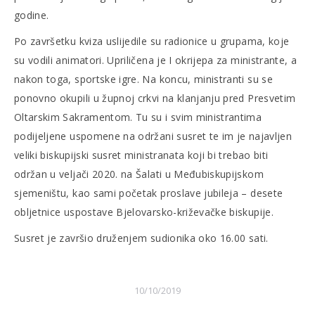
godine.
Po završetku kviza uslijedile su radionice u grupama, koje
su vodili animatori. Upriličena je I okrijepa za ministrante, a
nakon toga, sportske igre. Na koncu, ministranti su se
ponovno okupili u župnoj crkvi na klanjanju pred Presvetim
Oltarskim Sakramentom. Tu su i svim ministrantima
podijeljene uspomene na održani susret te im je najavljen
veliki biskupijski susret ministranata koji bi trebao biti
održan u veljači 2020. na Šalati u Međubiskupijskom
sjemeništu, kao sami početak proslave jubileja – desete
obljetnice uspostave Bjelovarsko-križevačke biskupije.
Susret je završio druženjem sudionika oko 16.00 sati.
10/10/2019