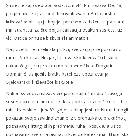
Susret je započeo pod vodstvom vlč. Krunoslava Detića,
povjerenika za pastoral duhovnih zvanja Bjelovarsko-
križevačke biskupije koji je, posebno zadužen za pastoral
ministranata. Za što bolju realizaciju ovakvih susreta, uz
vlč. Detića brinu se biskupijski animatori.
Na početku je u zelinskoj crkvi, sve okupljene pozdravio
mons. Vjekoslav Huzjak, bjelovarsko-križevački biskup,
nakon čega je u prostorima osnovne škole Dragutin
Domjanić” uslijedila kratka kateheza upoznavanja
Bjelovarsko-križevačke biskupije.
Nakon svjedočanstva, vjerojatno najbučniji dio čitavoga
susreta bio je ministrantski kviz pod naslovom ‘Tko želi biti
ministrantski milijunaš?’, gdje su okupljeni ministranti mogli
pokazati svoje zavidno znanje iz vjeronauka te praktičnog
poznavanja liturgijskih predmeta, ruha i posuđa, a uz to i
poznavanja Svetoga pisma, crkvenog katekizma i liturgijske