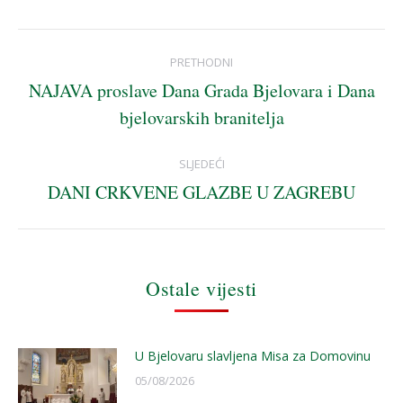
Post
PRETHODNI
navigation
NAJAVA proslave Dana Grada Bjelovara i Dana
Previous
bjelovarskih branitelja
post:
SLJEDEĆI
DANI CRKVENE GLAZBE U ZAGREBU
Next
post:
Ostale vijesti
U Bjelovaru slavljena Misa za Domovinu
05/08/2026