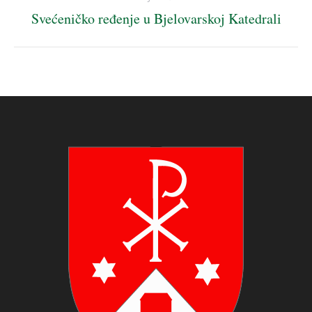
Svećeničko ređenje u Bjelovarskoj Katedrali
Next
album: