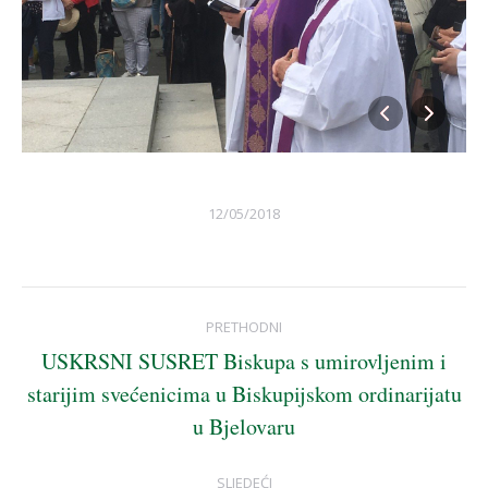
12/05/2018
Album
PRETHODNI
navigation
USKRSNI SUSRET Biskupa s umirovljenim i
starijim svećenicima u Biskupijskom ordinarijatu
Previous
u Bjelovaru
album:
SLJEDEĆI