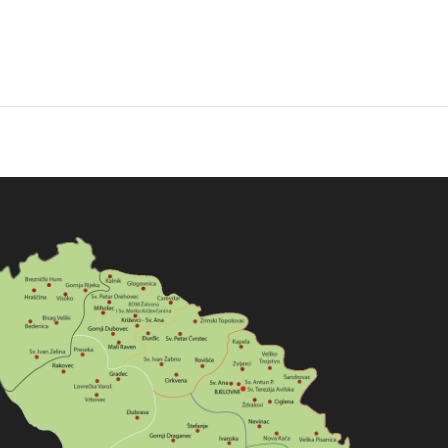
Next
album: