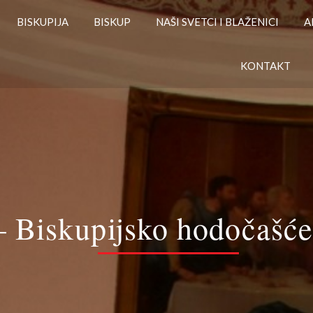
BISKUPIJA
BISKUP
NAŠI SVETCI I BLAŽENICI
A
KONTAKT
– Biskupijsko hodočašće 