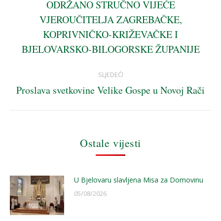
navigation
ODRŽANO STRUČNO VIJEĆE
VJEROUČITELJA ZAGREBAČKE,
Previous
KOPRIVNIČKO-KRIŽEVAČKE I
post:
BJELOVARSKO-BILOGORSKE ŽUPANIJE
SLJEDEĆI
Proslava svetkovine Velike Gospe u Novoj Rači
Next
post:
Ostale vijesti
U Bjelovaru slavljena Misa za Domovinu
05/08/2026