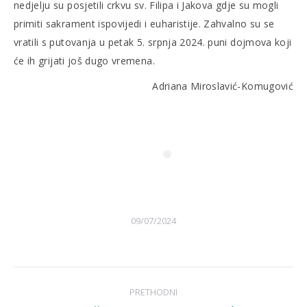
nedjelju su posjetili crkvu sv. Filipa i Jakova gdje su mogli
primiti sakrament ispovijedi i euharistije. Zahvalno su se
vratili s putovanja u petak 5. srpnja 2024. puni dojmova koji
će ih grijati još dugo vremena.
Adriana Miroslavić-Komugović
09/07/2024
Post
PRETHODNI