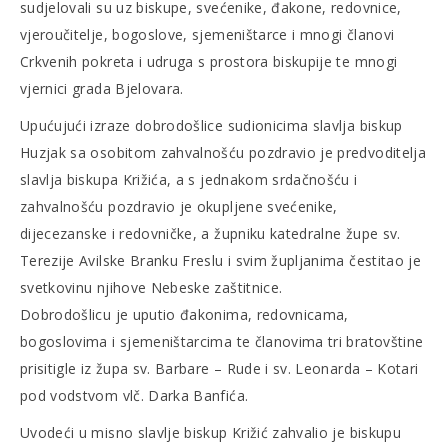
sudjelovali su uz biskupe, svećenike, đakone, redovnice,
vjeroučitelje, bogoslove, sjemeništarce i mnogi članovi
Crkvenih pokreta i udruga s prostora biskupije te mnogi
vjernici grada Bjelovara.
Upućujući izraze dobrodošlice sudionicima slavlja biskup
Huzjak sa osobitom zahvalnošću pozdravio je predvoditelja
slavlja biskupa Križića, a s jednakom srdačnošću i
zahvalnošću pozdravio je okupljene svećenike,
dijecezanske i redovničke, a župniku katedralne župe sv.
Terezije Avilske Branku Freslu i svim župljanima čestitao je
svetkovinu njihove Nebeske zaštitnice.
Dobrodošlicu je uputio đakonima, redovnicama,
bogoslovima i sjemeništarcima te članovima tri bratovštine
prisitigle iz župa sv. Barbare – Rude i sv. Leonarda – Kotari
pod vodstvom vlč. Darka Banfića.
Uvodeći u misno slavlje biskup Križić zahvalio je biskupu