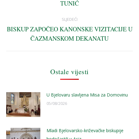
TUNIĆ
post:
SLJEDEĆI
BISKUP ZAPOČEO KANONSKE VIZITACIJE U
Next
ČAZMANSKOM DEKANATU
post:
Ostale vijesti
U Bjelovaru slavljena Misa za Domovinu
05/08/2026
Mladi Bjelovarsko-križevačke biskupije
hodočastili u Asiz