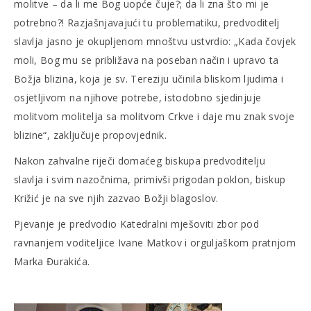
molitve – da li me Bog uopće čuje?; da li zna što mi je
potrebno?! Razjašnjavajući tu problematiku, predvoditelj
slavlja jasno je okupljenom mnoštvu ustvrdio: „Kada čovjek
moli, Bog mu se približava na poseban način i upravo ta
Božja blizina, koja je sv. Tereziju učinila bliskom ljudima i
osjetljivom na njihove potrebe, istodobno sjedinjuje
molitvom molitelja sa molitvom Crkve i daje mu znak svoje
blizine“, zaključuje propovjednik.
Nakon zahvalne riječi domaćeg biskupa predvoditelju
slavlja i svim nazočnima, primivši prigodan poklon, biskup
Križić je na sve njih zazvao Božji blagoslov.
Pjevanje je predvodio Katedralni mješoviti zbor pod
ravnanjem voditeljice Ivane Matkov i orguljaškom pratnjom
Marka Đurakića.