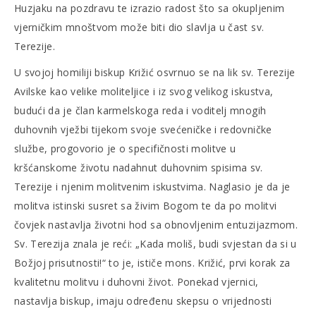
Huzjaku na pozdravu te izrazio radost što sa okupljenim
vjerničkim mnoštvom može biti dio slavlja u čast sv.
Terezije.
U svojoj homiliji biskup Križić osvrnuo se na lik sv. Terezije
Avilske kao velike moliteljice i iz svog velikog iskustva,
budući da je član karmelskoga reda i voditelj mnogih
duhovnih vježbi tijekom svoje svećeničke i redovničke
službe, progovorio je o specifičnosti molitve u
kršćanskome životu nadahnut duhovnim spisima sv.
Terezije i njenim molitvenim iskustvima. Naglasio je da je
molitva istinski susret sa živim Bogom te da po molitvi
čovjek nastavlja životni hod sa obnovljenim entuzijazmom.
Sv. Terezija znala je reći: „Kada moliš, budi svjestan da si u
Božjoj prisutnosti!“ to je, ističe mons. Križić, prvi korak za
kvalitetnu molitvu i duhovni život. Ponekad vjernici,
nastavlja biskup, imaju određenu skepsu o vrijednosti