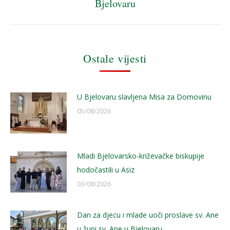
Bjelovaru
post:
Ostale vijesti
U Bjelovaru slavljena Misa za Domovinu
05/08/2026
Mladi Bjelovarsko-križevačke biskupije
hodočastili u Asiz
03/08/2026
Dan za djecu i mlade uoči proslave sv. Ane
u župi sv. Ane u Bjelovaru