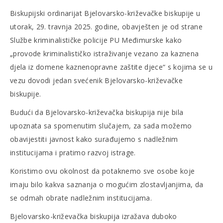
Biskupijski ordinarijat Bjelovarsko-križevačke biskupije u
utorak, 29. travnja 2025. godine, obavješten je od strane
Službe kriminalističke policije PU Međimurske kako
„provode kriminalističko istraživanje vezano za kaznena
djela iz domene kaznenopravne zaštite djece“ s kojima se u
vezu dovodi jedan svećenik Bjelovarsko-križevačke
biskupije.
Budući da Bjelovarsko-križevačka biskupija nije bila
upoznata sa spomenutim slučajem, za sada možemo
obavijestiti javnost kako surađujemo s nadležnim
institucijama i pratimo razvoj istrage.
Koristimo ovu okolnost da potaknemo sve osobe koje
imaju bilo kakva saznanja o mogućim zlostavljanjima, da
se odmah obrate nadležnim institucijama.
Bjelovarsko-križevačka biskupija izražava duboko