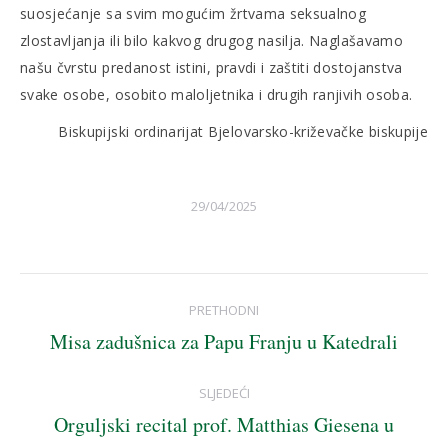
suosjećanje sa svim mogućim žrtvama seksualnog
zlostavljanja ili bilo kakvog drugog nasilja. Naglašavamo
našu čvrstu predanost istini, pravdi i zaštiti dostojanstva
svake osobe, osobito maloljetnika i drugih ranjivih osoba.
Biskupijski ordinarijat Bjelovarsko-križevačke biskupije
29/04/2025
Post
PRETHODNI
navigation
Misa zadušnica za Papu Franju u Katedrali
Previous
post:
SLJEDEĆI
Orguljski recital prof. Matthias Giesena u
Next