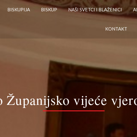
BISKUPIJA
BISKUP
NAŠI SVETCI I BLAŽENICI
A
KONTAKT
 Županijsko vijeće vjero