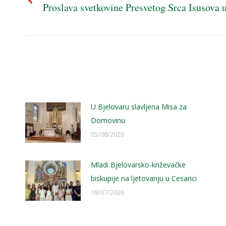
navigation
Proslava svetkovine Presvetog Srca Isusova 
Previous
post:
U Bjelovaru slavljena Misa za
Domovinu
05/08/2026
Mladi Bjelovarsko-križevačke
biskupije na ljetovanju u Cesarici
18/07/2026