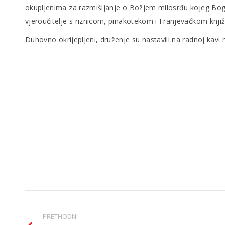
okupljenima za razmišljanje o Božjem milosrđu kojeg Bog 
vjeroučitelje s riznicom, pinakotekom i Franjevačkom knji
Duhovno okrijepljeni, druženje su nastavili na radnoj kavi
Post
PRETHODNI