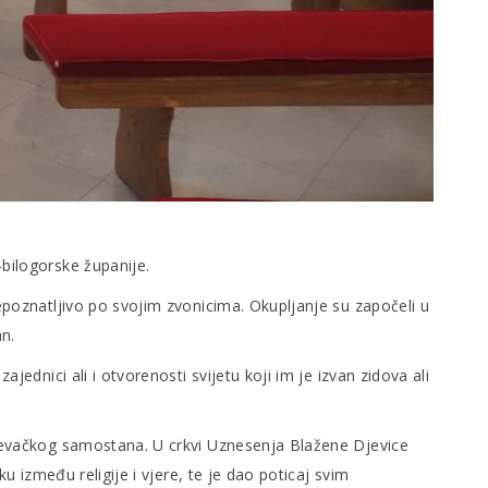
-bilogorske županije.
repoznatljivo po svojim zvonicima. Okupljanje su započeli u
n.
jednici ali i otvorenosti svijetu koji im je izvan zidova ali
anjevačkog samostana. U crkvi Uznesenja Blažene Djevice
u između religije i vjere, te je dao poticaj svim