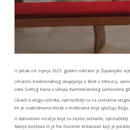
U petak o4. srpnja 2025. godien održano je Županijsko vije
Umjesto tradicionalnog okupljanja u školi u Vrbovcu, vjero
crkvi Svetog Ivana u sklopu Karmelićanskog samostana gdj
Ušavši u ulogu učenika, vjeroučitelji su sa sestrama razgova
im je svakodnevno blizak u molitvama koje upučuju Bogu za
U duhovnom ozračju koje su sestre ostvarile, vjeroučitelj
Marije dočekao ih je fra Zvonimir Križanović koji je predsla