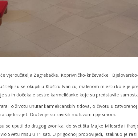
će vjeroučitelja Zagrebačke, Koprivničko-križevačke i Bjelovarsko
učitelji su se okupili u Kloštru Ivaniću, malenom mjestu koje je p
e su ih dočekale sestre karmelićanke koje su predstavile samosta
rali o životu unutar karmelićanskih zidova, o životu u zatvorenoj za
 cijeli svijet. Druženje su završili molitvom i pjesmom.
i su se uputil do drugog zvonika, do svetišta Majke Milosrđa i fr
vio Svetu misu u 11 sati. U prigodnoj propovijedi, istaknuo je razlik