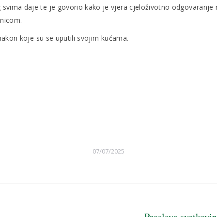
svima daje te je govorio kako je vjera cjeloživotno odgovaranje
žnicom.
 nakon koje su se uputili svojim kućama.
Vjeroučitel
07/07/2025
Proslava svetkovi