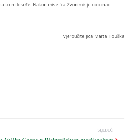
 na to milosrđe. Nakon mise fra Zvonimir je upoznao
jica Marta Houška
SLJEDEĆI
ne Velike Gospe u Biskupijskom marijanskom