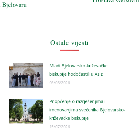
u Bjelovaru
Next
post:
Ostale vijesti
Mladi Bjelovarsko-križevačke
biskupije hodočastili u Asiz
03/08/2026
Priopćenje o razrješenjima i
imenovanjima svećenika Bjelovarsko-
križevačke biskupije
15/07/2026