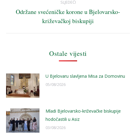
SLJEDEĆI
Održane svećeničke korone u Bjelovarsko-
Next
križevačkoj biskupiji
post:
Ostale vijesti
U Bjelovaru slavljena Misa za Domovinu
05/08/2026
Mladi Bjelovarsko-križevačke biskupije
hodočastili u Asiz
03/08/2026