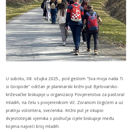
U subotu, 08. ožujka 2025., pod geslom “Sva moja nada Ti
si Gospode” održan je planinarski križni put Bjelovarsko-
križevačke biskupije u organizaciji Povjerenstva za pastoral
mladih, na čelu s povjerenikom vlč. Zoranom Grgićem a uz
pratnju volontera, svećenika. Križni put je okupio
dvjestotinjak vjernika s područja cijele biskupije među
kojima najveći broj mladih.