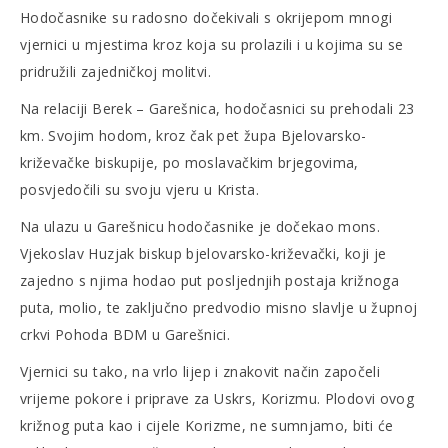
Hodočasnike su radosno dočekivali s okrijepom mnogi
vjernici u mjestima kroz koja su prolazili i u kojima su se
pridružili zajedničkoj molitvi.
Na relaciji Berek – Garešnica, hodočasnici su prehodali 23
km. Svojim hodom, kroz čak pet župa Bjelovarsko-
križevačke biskupije, po moslavačkim brjegovima,
posvjedočili su svoju vjeru u Krista.
Na ulazu u Garešnicu hodočasnike je dočekao mons.
Vjekoslav Huzjak biskup bjelovarsko-križevački, koji je
zajedno s njima hodao put posljednjih postaja križnoga
puta, molio, te zaključno predvodio misno slavlje u župnoj
crkvi Pohoda BDM u Garešnici.
Vjernici su tako, na vrlo lijep i znakovit način započeli
vrijeme pokore i priprave za Uskrs, Korizmu. Plodovi ovog
križnog puta kao i cijele Korizme, ne sumnjamo, biti će