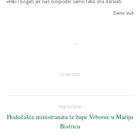
veliki i bogati jer naš Gospodin samo tako zna darivati.
Dario Vuk
12/03/2025
Post
PRETHODNI
navigation
Hodočašće ministranata iz župe Vrbovec u Mariju
Previous
Bistricu
post: