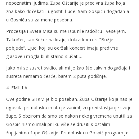
nepoznatim ljudima. Župa Oštarije je predivna župa koja
zna kako dočekati i ugostiti ljude. Sam Gospić i događanja
u Gospiću su za mene posebna.
Procesija i Sveta Misa su me ispunile radošću i veseljem.
Također, kao šećer na kraju, dolazi koncert “Božje
pobjede”. Ljudi koji su održali koncert imaju predivne
glasove i mogla bi ih stalno slušati…
Jako mi se susret svidio, ali mi je žao što takvih događaja i
susreta nemamo češće, barem 2 puta godišnje.
4. EMILIJA
Ove godine SHKM je bio poseban. Župa Oštarije koja nas je
ugostila pri dolasku imala je zanimljivo predstavljanje svoje
župe. S obzirom da smo se nakon nekog vremena uputili za
Gospić nismo imali priliku više se družiti s ostalim
župljanima župe Oštarije. Pri dolasku u Gospić program je