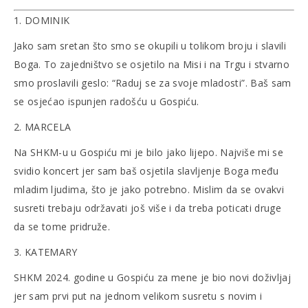
1. DOMINIK
Jako sam sretan što smo se okupili u tolikom broju i slavili
Boga. To zajedništvo se osjetilo na Misi i na Trgu i stvarno
smo proslavili geslo: “Raduj se za svoje mladosti”. Baš sam
se osjećao ispunjen radošću u Gospiću.
2. MARCELA
Na SHKM-u u Gospiću mi je bilo jako lijepo. Najviše mi se
svidio koncert jer sam baš osjetila slavljenje Boga među
mladim ljudima, što je jako potrebno. Mislim da se ovakvi
susreti trebaju održavati još više i da treba poticati druge
da se tome pridruže.
3. KATEMARY
SHKM 2024. godine u Gospiću za mene je bio novi doživljaj
jer sam prvi put na jednom velikom susretu s novim i