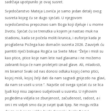
sadržaja upotpunilo je ovaj susret.
Svjedočanstvo Mateja Lovrića je samo jedan detalj ovog
susreta kojeg ću se dugo sjećati. U njegovom
svjedočanstvu prepoznao sam Boga koji djeluje i u mome
životu. Sjećat ću se trenutka u kojem je nastao muk na
stadionu, kada se počela moliti krunica, i euforije kada je
proglašena Požega kao domaćin susreta 2026. Zauvijek ću
pamtiti riječi biskupa Rogića sa Svete Mise: “Želje i misli su
kao ptice, ptice koje nam lete nad glavama i ne možemo
zabraniti koja će nam proletjeti iznad glave. Ali, mladosti,
mi biramo! Svaki od nas donosi odluku kojoj ćemo ptici,
kojoj misli, kojoj želji dati da nam sagradi gnijezdo na glavi,
da nam se useli u srce.”. Najviše od svega sjećat ću se lica
ljudi koji nisu zapravo sudjelovali u susretu. U njihovim
pogledima vidjela se zbunjenost, začuđenost, radost, a i
oni i mi vidjeli smo da je svijet ipak lijep. Ne mogu ništa