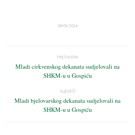
08/05/2024
Post
PRETHODNI
navigation
Mladi cirkvenskog dekanata sudjelovali na
Previous
SHKM-u u Gospiću
post:
SLJEDEĆI
Mladi bjelovarskog dekanata sudjelovali na
Next
SHKM-u u Gospiću
post: