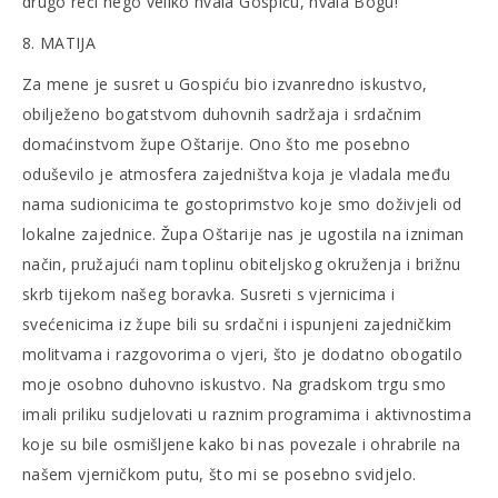
drugo reći nego veliko hvala Gospiću, hvala Bogu!
8. MATIJA
Za mene je susret u Gospiću bio izvanredno iskustvo,
obilježeno bogatstvom duhovnih sadržaja i srdačnim
domaćinstvom župe Oštarije. Ono što me posebno
oduševilo je atmosfera zajedništva koja je vladala među
nama sudionicima te gostoprimstvo koje smo doživjeli od
lokalne zajednice. Župa Oštarije nas je ugostila na izniman
način, pružajući nam toplinu obiteljskog okruženja i brižnu
skrb tijekom našeg boravka. Susreti s vjernicima i
svećenicima iz župe bili su srdačni i ispunjeni zajedničkim
molitvama i razgovorima o vjeri, što je dodatno obogatilo
moje osobno duhovno iskustvo. Na gradskom trgu smo
imali priliku sudjelovati u raznim programima i aktivnostima
koje su bile osmišljene kako bi nas povezale i ohrabrile na
našem vjerničkom putu, što mi se posebno svidjelo.