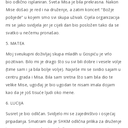
bio odlično isplaniran. Sveta Misa je bila prekrasna. Nakon
Mise došao je red i na druženje, a zatim koncert “Božje
pobjede” u kojem smo svi skupa uživali. Cijela organizacija
mi se jako svidjela jer je cijeli dan bio posložen tako da se
svatko u nečemu pronašao.
5. MATEA
Moj sveukupni doživljaj skupa mladih u Gospiću je vrlo
pozitivan. Bilo mi je drago što su svi bili dobre i vesele volje
(time sam i ja bila bolje volje). Najviše mi se svidio sajam u
centru grada i Misa. Bila sam sretna što sam bila dio te
velike Mise, ugođaj je bio ugodan te nisam imala dojam
kao da je još tisuće ljudi oko mene.
6. LUCIJA
Susret je bio odličan. Svidjelo mi se zajedništvo i osjećaj
pripadanja. Smatram da je SHKM odlična prilika za druženje