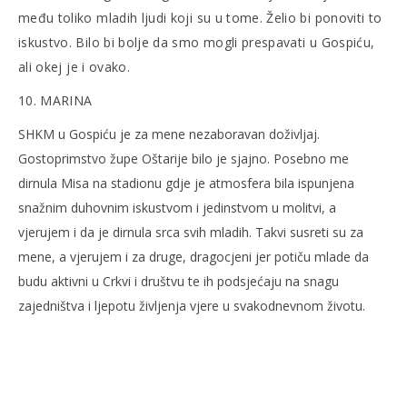
među toliko mladih ljudi koji su u tome. Želio bi ponoviti to
iskustvo. Bilo bi bolje da smo mogli prespavati u Gospiću,
ali okej je i ovako.
10. MARINA
SHKM u Gospiću je za mene nezaboravan doživljaj.
Gostoprimstvo župe Oštarije bilo je sjajno. Posebno me
dirnula Misa na stadionu gdje je atmosfera bila ispunjena
snažnim duhovnim iskustvom i jedinstvom u molitvi, a
vjerujem i da je dirnula srca svih mladih. Takvi susreti su za
mene, a vjerujem i za druge, dragocjeni jer potiču mlade da
budu aktivni u Crkvi i društvu te ih podsjećaju na snagu
zajedništva i ljepotu življenja vjere u svakodnevnom životu.