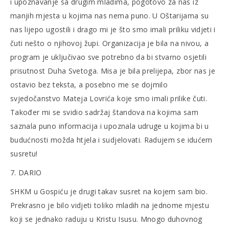
i upoznavanje sa drugim mladima, pogotovo za nas iz
manjih mjesta u kojima nas nema puno. U Oštarijama su
nas lijepo ugostili i drago mi je što smo imali priliku vidjeti i
čuti nešto o njihovoj župi. Organizacija je bila na nivou, a
program je uključivao sve potrebno da bi stvarno osjetili
prisutnost Duha Svetoga. Misa je bila prelijepa, zbor nas je
ostavio bez teksta, a posebno me se dojmilo
svjedočanstvo Mateja Lovrića koje smo imali prilike čuti.
Također mi se svidio sadržaj štandova na kojima sam
saznala puno informacija i upoznala udruge u kojima bi u
budućnosti možda htjela i sudjelovati. Radujem se idućem
susretu!
7. DARIO
SHKM u Gospiću je drugi takav susret na kojem sam bio.
Prekrasno je bilo vidjeti toliko mladih na jednome mjestu
koji se jednako raduju u Kristu Isusu. Mnogo duhovnog