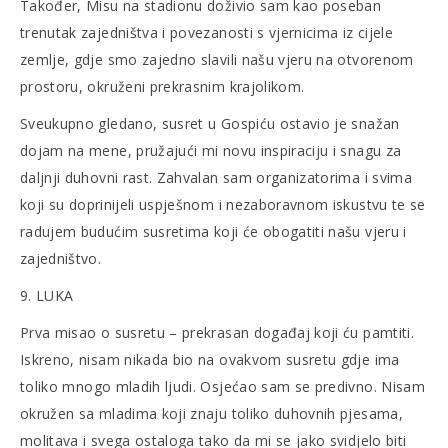
Također, Misu na stadionu doživio sam kao poseban
trenutak zajedništva i povezanosti s vjernicima iz cijele
zemlje, gdje smo zajedno slavili našu vjeru na otvorenom
prostoru, okruženi prekrasnim krajolikom.
Sveukupno gledano, susret u Gospiću ostavio je snažan
dojam na mene, pružajući mi novu inspiraciju i snagu za
daljnji duhovni rast. Zahvalan sam organizatorima i svima
koji su doprinijeli uspješnom i nezaboravnom iskustvu te se
radujem budućim susretima koji će obogatiti našu vjeru i
zajedništvo.
9. LUKA
Prva misao o susretu – prekrasan događaj koji ću pamtiti.
Iskreno, nisam nikada bio na ovakvom susretu gdje ima
toliko mnogo mladih ljudi. Osjećao sam se predivno. Nisam
okružen sa mladima koji znaju toliko duhovnih pjesama,
molitava i svega ostaloga tako da mi se jako svidjelo biti