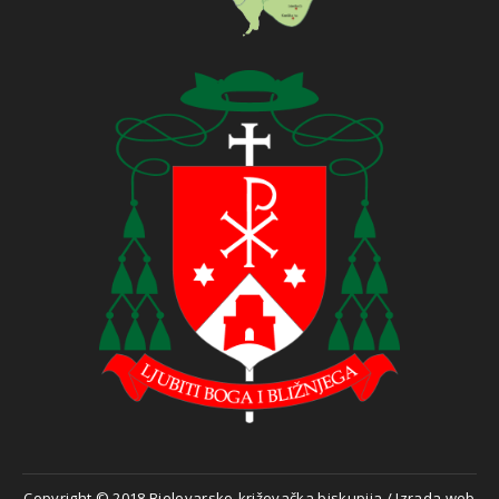
Copyright © 2018 Bjelovarsko-križevačka biskupija
/
Izrada web