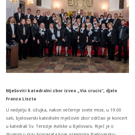
Mješoviti katedralni zbor izveo „Via crucis“, djelo
Franza Liszta
U nedjelju 8. ožujka, nakon večernje svete mise, u 19.00
sati, bjelovarski katedralni mješoviti zbor održao je koncert
u katedrali Sv. Terezije Avilske u Bjelovaru. Riječ je o
drugom u nizu koncerata koje organizira Bjelovarsko-