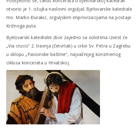
Podsjetimo se, ciklus koncerata u bjelovarskoj katedrali
otvorio je 1. ožujka naslovni orguljaš Bjelovarske katedrale
mo. Marko Đurakić, orguljskim improvizacijama na postaje
Križnoga puta.
Bjelovarski katedralni zbor zajedno sa solistima izvest će
„Via crucis“ 2. travnja (četvrtak) u crkvi Sv. Petra u Zagrebu
u sklopu „Pasionske baštine“, najvažnijeg korizmenog
ciklusa koncerata u Hrvatskoj.