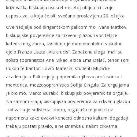
križevačka biskupija ususret desetoj obljetnici svoje
uspostave, a koja će biti svečano proslavljena 20. ožujka.
Ove nedjelje pod dirigentskom palicom mo. Ivane Matkov,
biskupijske povjerenice za crkvenu glazbu i voditeljice
katedralnog zbora, izvedeno je monumentalno sakralno
djelo Franza Liszta „Via crucis“. Zapaženu ulogu imali su
solisti sopranistica Ana Mikac, altica Ema Delač, tenor Toni
Cukon te bariton Lovro Matešin, studenti Muzičke
akademije u Puli koje je pripremila njihova profesorica i
mentorica, mezzosopranistica Sofija Cingula. Za orguljama
je bio mo. Marko Đurakić, biskupijski povjerenik za orgulje.
Na samom kraju, biskupijska povjerenica za crkvenu glazbu
zahvalila je solistima, zboru, orguljašu te publici uz
napomenu kako ovakvi koncerti odnosno kulturni događaji
trebaju postati pravilo, a ne iznimka u našim crkvama.