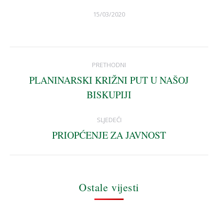
15/03/2020
Post
PRETHODNI
navigation
PLANINARSKI KRIŽNI PUT U NAŠOJ
Previous
BISKUPIJI
post:
SLJEDEĆI
PRIOPĆENJE ZA JAVNOST
Next
post:
Ostale vijesti