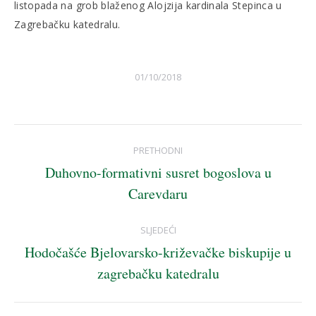
listopada na grob blaženog Alojzija kardinala Stepinca u
Zagrebačku katedralu.
01/10/2018
Post
PRETHODNI
navigation
Duhovno-formativni susret bogoslova u
Previous
Carevdaru
post:
SLJEDEĆI
Hodočašće Bjelovarsko-križevačke biskupije u
Next
zagrebačku katedralu
post: