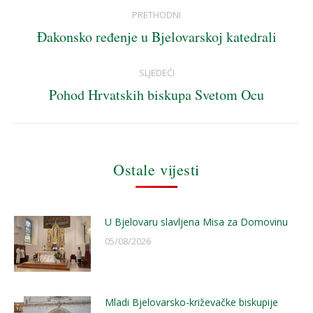
Post
PRETHODNI
navigation
Đakonsko ređenje u Bjelovarskoj katedrali
Previous
post:
SLJEDEĆI
Pohod Hrvatskih biskupa Svetom Ocu
Next
post:
Ostale vijesti
U Bjelovaru slavljena Misa za Domovinu
05/08/2026
Mladi Bjelovarsko-križevačke biskupije