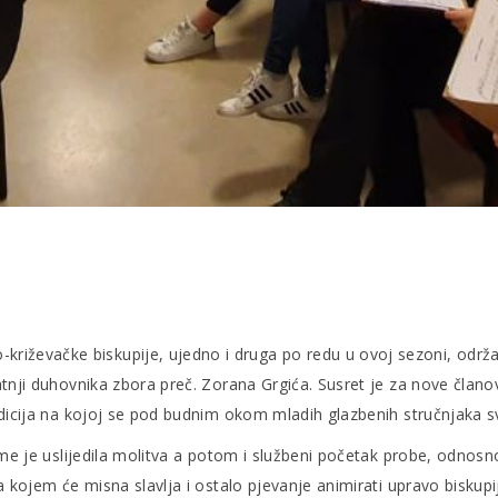
ževačke biskupije, ujedno i druga po redu u ovoj sezoni, održala
atnji duhovnika zbora preč. Zorana Grgića. Susret je za nove člano
 audicija na kojoj se pod budnim okom mladih glazbenih stručnjaka
čime je uslijedila molitva a potom i službeni početak probe, odnos
a kojem će misna slavlja i ostalo pjevanje animirati upravo biskupi