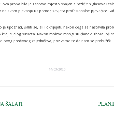
 ova proba bila je zapravo mjesto spajanja različitih glasova i tale
mo na svom pjevanju uz pomoć savjeta profesionalne pjevačice Gabr
bolje upoznati, šaliti se, ali i okrijepiti, nakon čega se nastavila
ao kraj cijelog susreta. Nakon molitve mnogi su članovi zbora još se
 dio ovog predivnog zajedništva, pozivamo te da nam se pridružiš!
14/03/2020
NA ŠALATI
PLANI
Next
post: