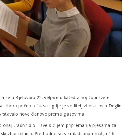
 se u Bjelovaru 22. veljače u katedralnoj župi svete
ve zbora počeo u 14 sati gdje je voditelj zbora Josip Deglin
 svrstavalo nove članove prema glasovima.
no onaj „radni“ dio – sve s ciljem pripremanja pjesama za
jski zbor mladih. Prethodno su se mladi pripremali, učili