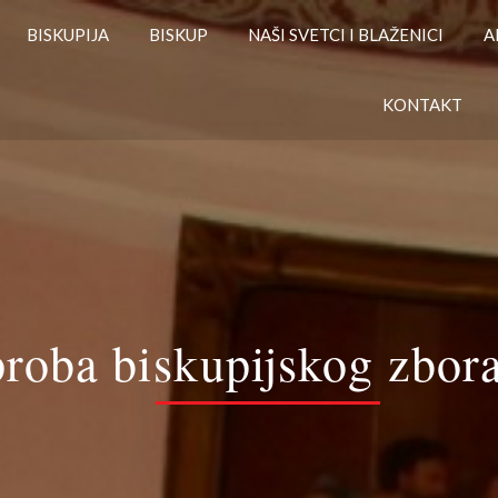
BISKUPIJA
BISKUP
NAŠI SVETCI I BLAŽENICI
A
KONTAKT
roba biskupijskog zbor