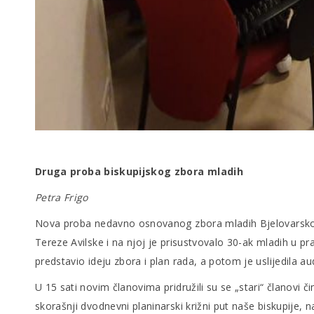
Druga proba biskupijskog zbora mladih
Petra Frigo
Nova proba nedavno osnovanog zbora mladih Bjelovarsko-kri
Tereze Avilske i na njoj je prisustvovalo 30-ak mladih u pr
predstavio ideju zbora i plan rada, a potom je uslijedila
U 15 sati novim članovima pridružili su se „stari“ članovi 
skorašnji dvodnevni planinarski križni put naše biskupije, n