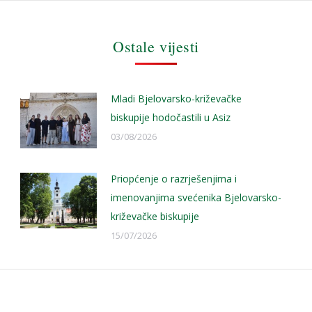
Ostale vijesti
Mladi Bjelovarsko-križevačke
biskupije hodočastili u Asiz
03/08/2026
Priopćenje o razrješenjima i
imenovanjima svećenika Bjelovarsko-
križevačke biskupije
15/07/2026