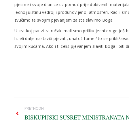
pjesme i svoje dionice uz pomoć prije dobivenih materijala:
jednoj uistinu vedroj i produhovljenoj atmosferi. Radili s
zvučimo te svojim pjevanjem zaista slavimo Boga.
U kratkoj pauzi za ručak imali smo priliku jedni druge još 
htjeli dalje nastaviti pjevati, unatoč tome što se približav
svojim kućama. Ako i ti želiš pjevanjem slaviti Boga i biti
Post
PRETHODNI
navigation
BISKUPIJSKI SUSRET MINISTRANATA 
Previous
post: