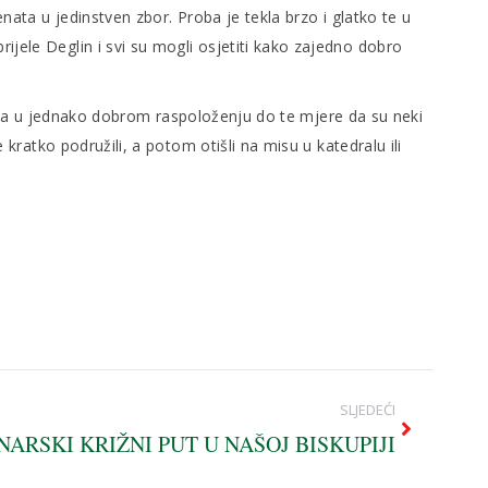
nata u jedinstven zbor. Proba je tekla brzo i glatko te u
ijele Deglin i svi su mogli osjetiti kako zajedno dobro
 proba u jednako dobrom raspoloženju do te mjere da su neki
 kratko podružili, a potom otišli na misu u katedralu ili
SLJEDEĆI
NARSKI KRIŽNI PUT U NAŠOJ BISKUPIJI