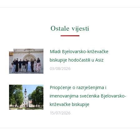
Ostale vijesti
Mladi Bjelovarsko-križevačke
biskupije hodočastili u Asiz
03/08/2026
Priopćenje o razrješenjima i
imenovanjima svećenika Bjelovarsko-
križevačke biskupije
15/07/2026