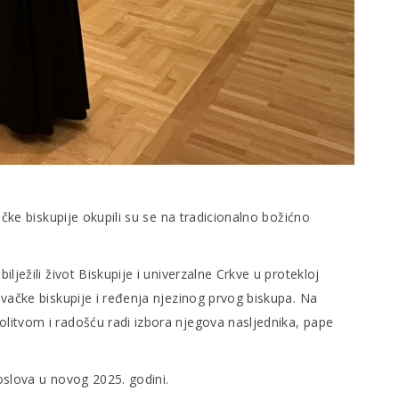
čke biskupije okupili su se na tradicionalno božićno
ježili život Biskupije i univerzalne Crkve u protekloj
vačke biskupije i ređenja njezinog prvog biskupa. Na
litvom i radošću radi izbora njegova nasljednika, pape
oslova u novog 2025. godini.