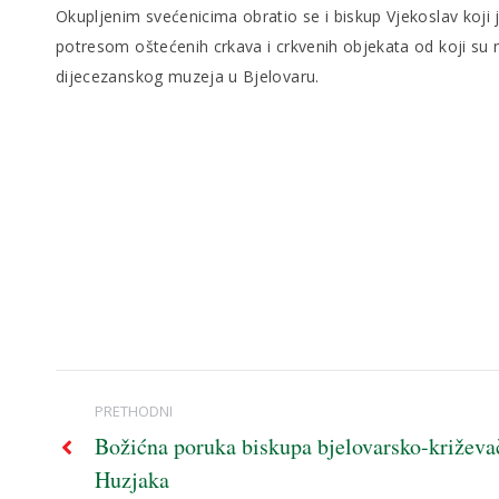
Okupljenim svećenicima obratio se i biskup Vjekoslav koji
potresom oštećenih crkava i crkvenih objekata od koji su 
dijecezanskog muzeja u Bjelovaru.
Post
PRETHODNI
navigation
Božićna poruka biskupa bjelovarsko-križev
Previous
Huzjaka
post: