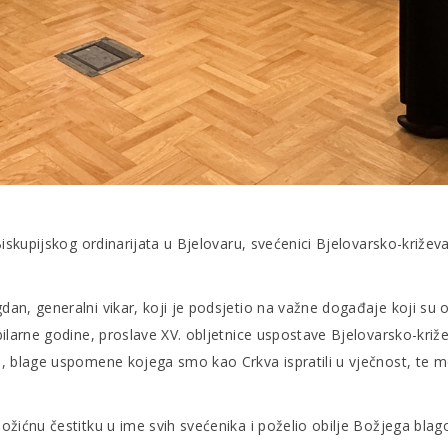
skupijskog ordinarijata u Bjelovaru, svećenici Bjelovarsko-križeva
 generalni vikar, koji je podsjetio na važne događaje koji su obil
ilarne godine, proslave XV. obljetnice uspostave Bjelovarsko-križe
 blage uspomene kojega smo kao Crkva ispratili u vječnost, te mo
žićnu čestitku u ime svih svećenika i poželio obilje Božjega blag