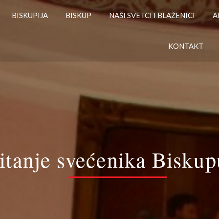
BISKUPIJA
BISKUP
NAŠI SVETCI I BLAŽENICI
A
KONTAKT
itanje svećenika Bisku