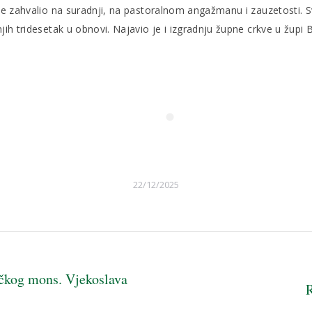
 je zahvalio na suradnji, na pastoralnom angažmanu i zauzetosti. 
njih tridesetak u obnovi. Najavio je i izgradnju župne crkve u žup
22/12/2025
ačkog mons. Vjekoslava
R
Next
post: