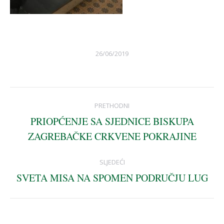
26/06/2019
Post
PRETHODNI
navigation
PRIOPĆENJE SA SJEDNICE BISKUPA
Previous
ZAGREBAČKE CRKVENE POKRAJINE
post:
SLJEDEĆI
SVETA MISA NA SPOMEN PODRUČJU LUG
Next
post: